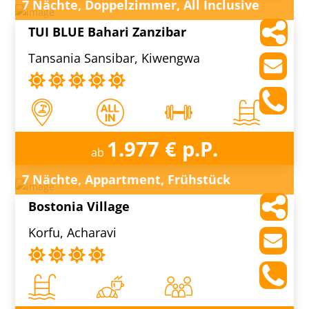
7 Nächte, Doppelzimmer, All Inclusive
TUI BLUE Bahari Zanzibar
Tansania Sansibar, Kiwengwa
1.977 € p.P.
ab
7 Nächte, Appartment, Frühstück
Bostonia Village
Korfu, Acharavi