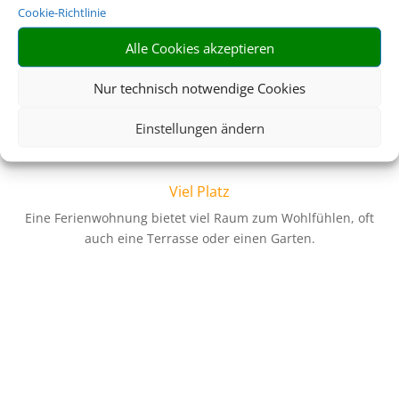
Cookie-Richtlinie
Flexibilität
Alle Cookies akzeptieren
Gestalten Sie Ihren Tagesablauf, wie Sie es wollen. Die
Erholung steht an erster Stelle!
Nur technisch notwendige Cookies
Z
Einstellungen ändern
Viel Platz
Eine Ferienwohnung bietet viel Raum zum Wohlfühlen, oft
auch eine Terrasse oder einen Garten.