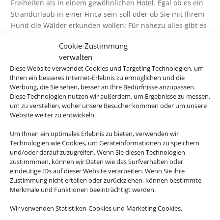
Freiheiten als in einem gewöhnlichen Hotel. Egal ob es ein
Strandurlaub in einer Finca sein soll oder ob Sie mit Ihrem
Hund die Wälder erkunden wollen: Für nahezu alles gibt es
das passende Angebot.
Cookie-Zustimmung
Buchen Sie bei uns Ihren individuellen Urlaub in
verwalten
Ferienhaus oder Ferienwohnung – wir machen Ihren
Diese Website verwendet Cookies und Targeting Technologien, um
Traumurlaub möglich.
Ihnen ein besseres Internet-Erlebnis zu ermöglichen und die
Werbung, die Sie sehen, besser an Ihre Bedürfnisse anzupassen.
Diese Technologien nutzen wir außerdem, um Ergebnisse zu messen,
Z
um zu verstehen, woher unsere Besucher kommen oder um unsere
Website weiter zu entwickeln.
Um Ihnen ein optimales Erlebnis zu bieten, verwenden wir
Günstiger Preis
Technologien wie Cookies, um Geräteinformationen zu speichern
und/oder darauf zuzugreifen. Wenn Sie diesen Technologien
Bei längeren Reisen ist ein Feriendomizil oft wesentlich
zustimmmen, können wir Daten wie das Surfverhalten oder
preiswerter als ein Hotel.
eindeutige IDs auf dieser Website verarbeiten. Wenn Sie ihre
Zustimmung nicht erteilen oder zurückziehen, können bestimmte
Merkmale und Funktionen beeinträchtigt werden.
Z
Wir verwenden Statistiken-Cookies und Marketing Cookies.