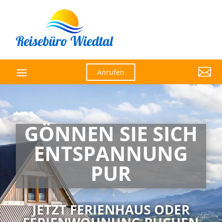

Anrufen
GÖNNEN SIE SICH
ENTSPANNUNG
PUR
JETZT FERIENHAUS ODER