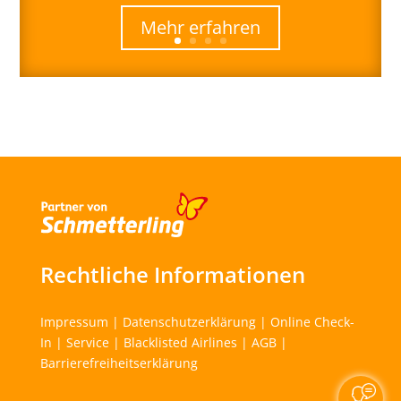
Mehr erfahren
Rechtliche Informationen
Impressum
|
Datenschutzerklärung
|
Online Check-
In
|
Service
|
Blacklisted Airlines
|
AGB
|
Barrierefreiheitserklärung