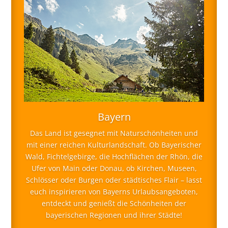
Bayern
Das Land ist gesegnet mit Naturschönheiten und
mit einer reichen Kulturlandschaft. Ob Bayerischer
Wald, Fichtelgebirge, die Hochflächen der Rhön, die
Ufer von Main oder Donau, ob Kirchen, Museen,
Schlösser oder Burgen oder städtisches Flair – lasst
euch inspirieren von Bayerns Urlaubsangeboten,
entdeckt und genießt die Schönheiten der
bayerischen Regionen und ihrer Städte!