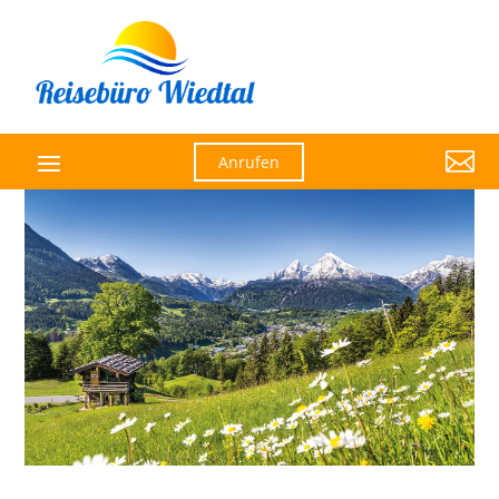

Anrufen