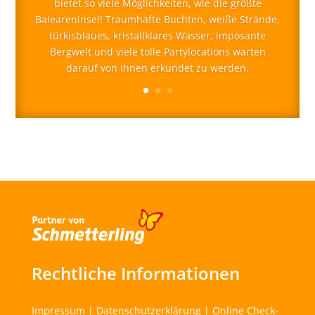
bietet so viele Möglichkeiten, wie die größte
Baleareninsel! Traumhafte Buchten, weiße Strände,
türkisblaues, kristallklares Wasser, imposante
Bergwelt und viele tolle Partylocations warten
darauf von Ihnen erkundet zu werden.
Rechtliche Informationen
Impressum
|
Datenschutzerklärung
|
Online Check-